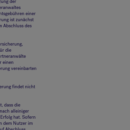
zung der
eranwaltes
chtsgebühren einer
rung ist zunächst
um Abschluss des
ersicherung,
ür die
rtneranwälte
r einen
erung vereinbarten
rung findet nicht
t, dass die
ach alleiniger
Erfolg hat. Sofern
gen dem Nutzer im
auf Abschluss