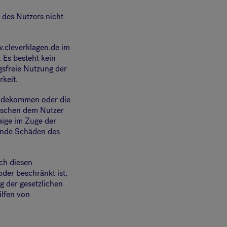
des Nutzers nicht
w.cleverklagen.de im
 Es besteht kein
gsfreie Nutzung der
keit.
tandekommen oder die
ischen dem Nutzer
aige im Zuge der
ende Schäden des
ch diesen
er beschränkt ist,
ng der gesetzlichen
ilfen von