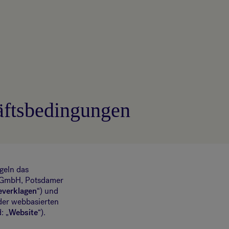
äftsbedingungen
geln das
n GmbH, Potsdamer
everklagen
“) und
 der webbasierten
: „
Website
“).