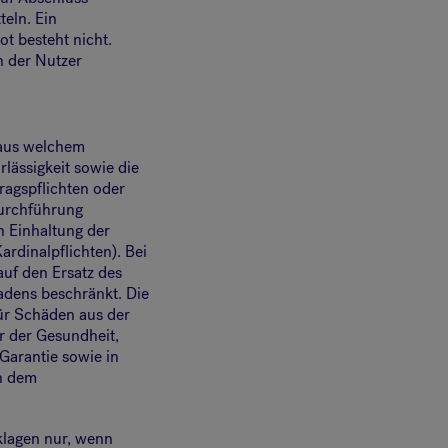
teln. Ein
t besteht nicht.
n der Nutzer
 aus welchem
rlässigkeit sowie die
tragspflichten oder
durchführung
n Einhaltung der
ardinalpflichten). Bei
 auf den Ersatz des
adens beschränkt. Die
ür Schäden aus der
r der Gesundheit,
Garantie sowie in
ch dem
klagen nur, wenn