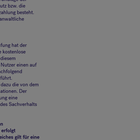
tz bzw. die
zahlung besteht.
anwaltliche
fung hat der
e kostenlose
n diesem
Nutzer einen auf
nachfolgend
führt.
 dazu die von dem
ationen. Der
ung eine
 des Sachverhalts
en
erfolgt
iches gilt für eine