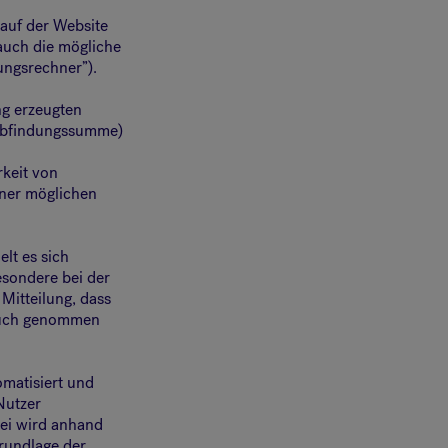
 auf der Website
auch die mögliche
ngsrechner”).
g erzeugten
 Abfindungssumme)
keit von
iner möglichen
lt es sich
esondere bei der
Mitteilung, dass
pruch genommen
matisiert und
Nutzer
ei wird anhand
rundlage der