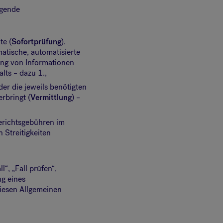
lgende
te (
Sofortprüfung
).
atische, automatisierte
ung von Informationen
lts – dazu 1.,
der die jeweils benötigten
rbringt (
Vermittlung
) –
erichtsgebühren im
 Streitigkeiten
“, „Fall prüfen“,
g eines
iesen Allgemeinen