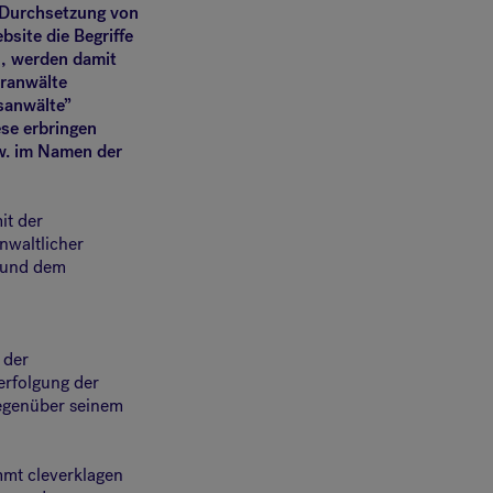
e Durchsetzung von
site die Begriffe
, werden damit
eranwälte
tsanwälte”
se erbringen
zw. im Namen der
it der
nwaltlicher
 und dem
 der
erfolgung der
gegenüber seinem
mt cleverklagen