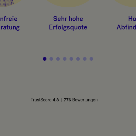
nfreie
Sehr hohe
Ho
eratung
Erfolgsquote
Abfin