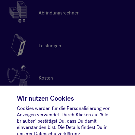
Abfindungsrechner
Leistungen
Kosten
Wir nutzen Cookies
Cookies werden für die Personalisierung von
Kontakt
Anzeigen verwendet. Durch Klicken auf 'Alle
Erlauben' bestätigst Du, dass Du damit
einverstanden bist. Die Details findest Du in
unserer
Datenschutzerklärung
.