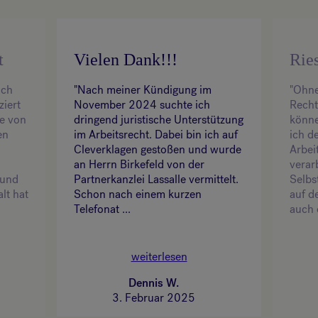
t
Vielen Dank!!!
Ries
ich
"Nach meiner Kündigung im
"Ohne
ziert
November 2024 suchte ich
Recht
te von
dringend juristische Unterstützung
könne
en
im Arbeitsrecht. Dabei bin ich auf
ich d
Cleverklagen gestoßen und wurde
Arbei
an Herrn Birkefeld von der
verar
 und
Partnerkanzlei Lassalle vermittelt.
Selbs
lt hat
Schon nach einem kurzen
auf d
Telefonat ...
auch 
weiterlesen
Dennis W.
3. Februar 2025